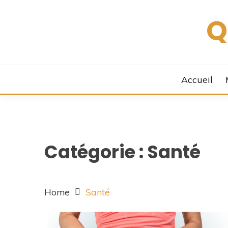
Skip
Q
to
content
Accueil
Catégorie :
Santé
Home
Santé